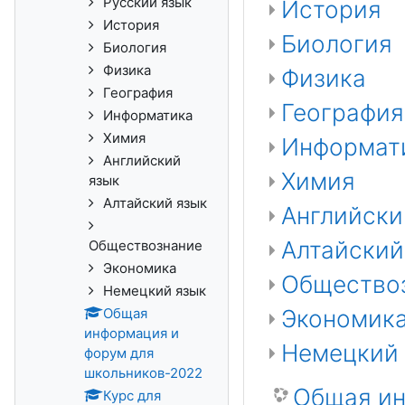
Русский язык
История
История
Биология
Биология
Физика
Физика
География
География
Информатика
Химия
Информат
Английский
Химия
язык
Алтайский язык
Английски
Алтайский
Обществознание
Экономика
Общество
Немецкий язык
Общая
Экономик
информация и
Немецкий 
форум для
школьников-2022
Общая ин
Курс для