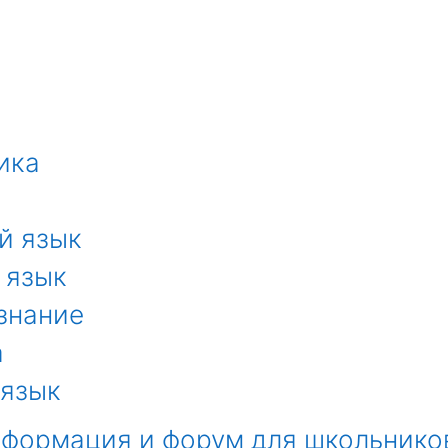
ика
й язык
 язык
знание
а
язык
формация и форум для школьнико